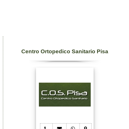
Centro Ortopedico Sanitario Pisa
telefono
e-
whatsapp
mappa